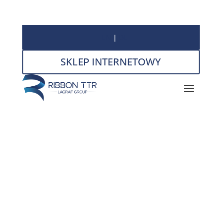
EN
|
DE
SKLEP INTERNETOWY
Folia stretch –