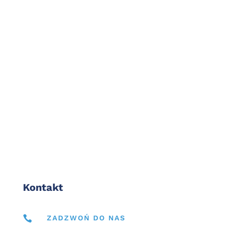
oszczędności w firmie.
Jaka drukarka termotransferowa
będzie najlepsza dla Twojej firmy?
Kontakt

ZADZWOŃ DO NAS