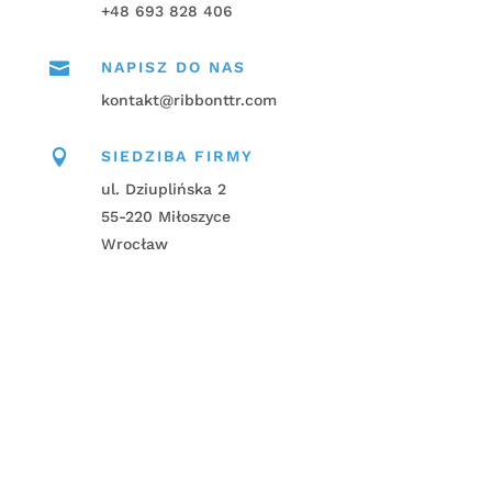
+48 693 828 406

NAPISZ DO NAS
kontakt@ribbonttr.com

SIEDZIBA FIRMY
ul. Dziuplińska 2
55-220 Miłoszyce
Wrocław
Napisz do nas!