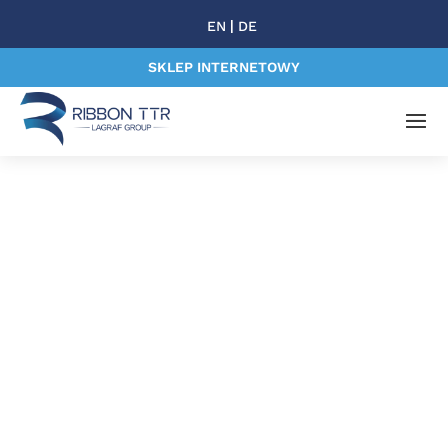
|
EN
DE
SKLEP INTERNETOWY
Jak kalki
termotransferowe
mogą pomóc w
logistyce w Twojej
firmie?